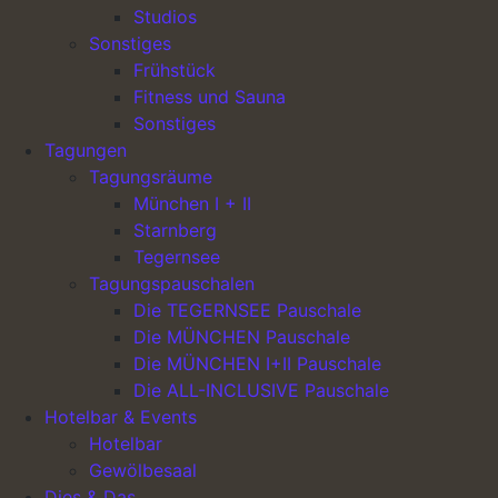
Gesellschaftssitz Unterföhring
Studios
Sonstiges
Geschäftsführer: Trauterose Lechner, Brigitte Lechner
Frühstück
Fitness und Sauna
Handelsregister Amtsgericht München HRA 94940
Hauptnavigation
Sonstiges
Umsatzsteuer-Identifikationsnummer UST-ID. Nr. DE
Tagungen
274470381
Tagungsräume
München I + II
Aufsichtsbehörde:
Starnberg
Tegernsee
Landratsamt München
Tagungspauschalen
Mariahilfplatz 17
Die TEGERNSEE Pauschale
Die MÜNCHEN Pauschale
81541 München
Die MÜNCHEN I+II Pauschale
Die ALL-INCLUSIVE Pauschale
Tel.: 089 / 6221 – 0
Hotelbar & Events
Fax.: 089 / 6221 – 2278
Hotelbar
Gewölbesaal
www.landkreis-muenchen.de/landratsamt/
Dies & Das