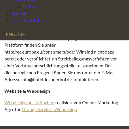
Freizeit
E-Mail: poststelle@lra-m.bayern.de
Kontakt
Streitbeilegungsverfahren:
Lage & Anfahrt
Die Europäische Kommission stellt eine von ihr betriebene
ENGLISH
Plattform zur Online-Streitbeilegung (OS) bereit. Die
Plattform finden Sie unter
http://ec.europa.eu/consumers/odr/. Wir sind nicht dazu
bereit oder verpflichtet, an Streitbeilegungsverfahren vor
einer Verbraucherschlichtungsstelle teilzunehmen. Bei
diesbezüglichen Fragen können Sie uns unter der E-Mail-
Adresse info@hotel-lechnerhof.de kontaktieren.
Website & Webdesign
Webdesign aus München
realisiert von Online-Marketing-
Agentur
Orange Services Webdesign