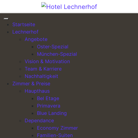
Direkt zum Inhalt wechseln
Startseite
Lechnerhof
Angebote
Oster-Spezial
Impressum
München-Spezial
Vision & Motivation
Hotel Lechnerhof UG & Co. KG
Team & Karriere
Nachhaltigkeit
Eichenweg 4
Zimmer & Preise
Haupthaus
85774 Unterföhring
Bel Etage
Tel: +49 (0)89 958 280
Primavera
Blue Landing
Fax: +49 (0) 89 958 28 140
Dependance
Economy Zimmer
info@hotel-lechnerhof.de
Familien-Suiten