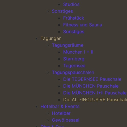
Indirektes Tageslicht, oder Tageslicht
Studios
Sonstiges
2 Flipcharts, 2 Pinnwände, 1 Moderat
Hauptnavigation
Frühstück
Blöcke und Stifte
Fitness und Sauna
W-LAN
Sonstiges
Raummiete für 6 Stunden inkl. (jede
Tagungen
Mineralwasser und Softgetränke im Tagu
Tagungsräume
München I + II
1 Kaffeepause vormittags mit herzhaften
Starnberg
1 Kaffeepause nachmittags mit süßen Be
Tegernsee
3 Gang Mittagessen mit 3 Hauptgerichten 
Tagungspauschalen
Die TEGERNSEE Pauschale
Mineralwasser und Softgetränke zum Mitt
Die MÜNCHEN Pauschale
Persönliche Betreuung vor und während I
Die MÜNCHEN I+II Pauschale
Parkplatz zum Sonderpreis von 10,00 EU
Die ALL-INCLUSIVE Pauschal
Hotelbar & Events
Bei Direktbuchung der Zimmer in Verbind
Hotelbar
Nacht.
Gewölbesaal
Dies & Das