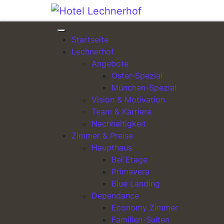
Direkt zum Inhalt wechseln
Startseite
ANREISE
Lechnerhof
Angebote
Oster-Spezial
München-Spezial
Vision & Motivation
Team & Karriere
Nachhaltigkeit
Zimmer & Preise
„Die ALL-INCLUSIVE Pauschale“ à 110,00 EUR 
Haupthaus
Bel Etage
Für Alle, die die Kosten voll im Blick haben möc
Primavera
Ab 10 Personen buchbar.
Blue Landing
Dependance
Tagungsraum der Teilnehmerzahl entspr
Economy Zimmer
Gewünschte Bestuhlung
Familien-Suiten