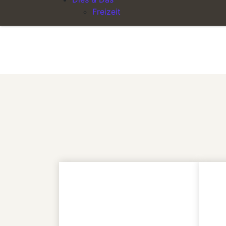
Gerne bieten wir Ihnen ein leckeres BBQ am Ab
Freizeit