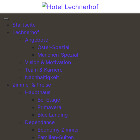
Direkt zum Inhalt wechseln
Startseite
Lechnerhof
Hotel Lechnerhof
Angebote
Oster-Spezial
München-Spezial
Tegernsee
Das individuelle First Class Hotel in München
Vision & Motivation
Team & Karriere
Ob Tagung, Seminar, Meeting, Training oder Workshop:
Nachhaltigkeit
unsere Räume bieten Ihnen die perfekte Location für Ihre
Zimmer & Preise
Veranstaltung
Haupthaus
Bel Etage
Primavera
Blue Landing
Dependance
Economy Zimmer
Familien-Suiten