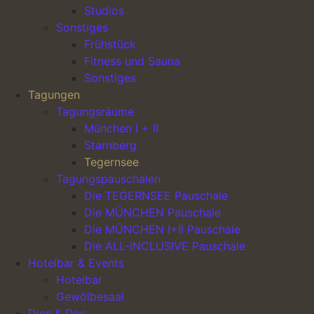
Studios
Sonstiges
Frühstück
Fitness und Sauna
Hauptnavigation
Sonstiges
Tagungen
Tagungsräume
München I + II
Starnberg
Tegernsee
Dieser gemütliche Gewölberaum eignet sich sowohl als
Tagungspauschalen
Gruppenraum als auch für Coachings. Das indirekte
Die TEGERNSEE Pauschale
Tageslicht lässt in dem bayrisch gestalteten Raum eine
Die MÜNCHEN Pauschale
angenehme Wohlfühlatmosphäre entstehen.
Die MÜNCHEN I+II Pauschale
Raum Tegernsee verfügt über 16m² und lässt sich mit dem
Die ALL-INCLUSIVE Pauschale
Raum Starnberg auf insgesamt 48m² vergrößern.
Hotelbar & Events
Hotelbar
Gewölbesaal
Dies & Das