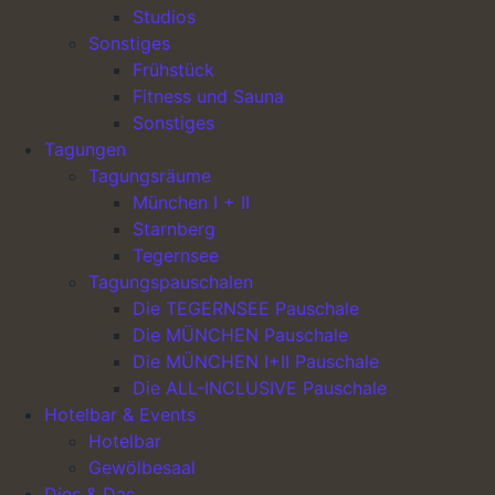
Studios
Sonstiges
Frühstück
Hotel Lechnerhof
Fitness und Sauna
Hauptnavigation
Sonstiges
Team & Karriere
Tagungen
Oster-Spezial
Tagungsräume
München-Spezial
München I + II
Starnberg
Rechtliches
Tegernsee
Impressum
Tagungspauschalen
Datenschutzrichtlinie
Die TEGERNSEE Pauschale
Oster-Spezial
Die MÜNCHEN Pauschale
München-Spezial
Die MÜNCHEN I+II Pauschale
Die ALL-INCLUSIVE Pauschale
Kontakt
Hotelbar & Events
Hotelbar
Hotel Lechnerhof UG & Co. KG
Gewölbesaal
Eichenweg 4
Dies & Das