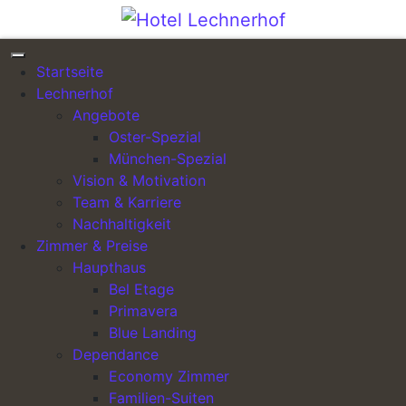
Direkt zum Inhalt wechseln
Galerie – Familien-Suiten –
Startseite
Bild 1
Lechnerhof
Angebote
Veröffentlicht am
12. Januar 2023
(17. Januar 2023)
Oster-Spezial
von
lechnerhof_admin
München-Spezial
Vision & Motivation
Team & Karriere
Veröffentlicht in
Zimmer - Familie
Nachhaltigkeit
Galerie – Bel Etage –
Galerie – Studios – Bild
Beitrags-Navigation
Zimmer & Preise
Bild 2
1
Haupthaus
Bel Etage
Primavera
Blue Landing
Dependance
Economy Zimmer
Familien-Suiten